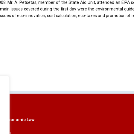
8, Mr. A. Petsetas, member of the State Aid Unit, attended an EIPA s
e main issues covered during the first day were the environmental guid
 issues of eco-innovation, cost calculation, eco-taxes and promotion of
pean Economic Law
amaria