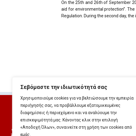
On the 25th and 26th of September 200
aid for environmental protection”. Th
Regulation. During the second day, the
Σεβόμαστε την ιδιωτικότητά σας
Χρησιμοποιούμε cookies για να βελτιώσουμε την εμπειρία
περιήγησής σας, να προβάλλουμε εξατομικευμένες
διαφημίσεις ή περιεχόμενο και να αναλύουμε την
επισκεψιμότητά μας. Κάνοντας κλικ στην επιλογή
Centre of International and Euro
«Αποδοχή Όλων», συναινείτε στη χρήση των cookies από
MoKE
εμάς.
Address: P.O. Box 22414, 51101 Kal