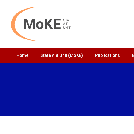
Home
State Aid Unit (MoKE)
Publications