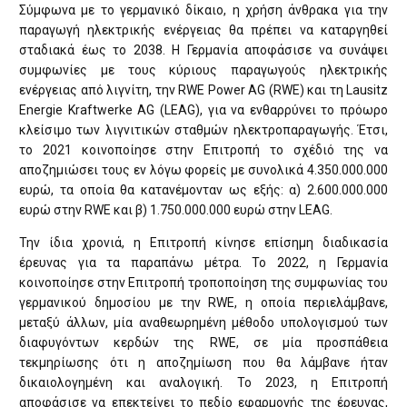
Σύμφωνα με το γερμανικό δίκαιο, η χρήση άνθρακα για την
παραγωγή ηλεκτρικής ενέργειας θα πρέπει να καταργηθεί
σταδιακά έως το 2038. Η Γερμανία αποφάσισε να συνάψει
συμφωνίες με τους κύριους παραγωγούς ηλεκτρικής
ενέργειας από λιγνίτη, την RWE Power AG (RWE) και τη Lausitz
Energie Kraftwerke AG (LEAG), για να ενθαρρύνει το πρόωρο
κλείσιμο των λιγνιτικών σταθμών ηλεκτροπαραγωγής. Έτσι,
το 2021 κοινοποίησε στην Επιτροπή το σχέδιό της να
αποζημιώσει τους εν λόγω φορείς με συνολικά 4.350.000.000
ευρώ, τα οποία θα κατανέμονταν ως εξής: α) 2.600.000.000
ευρώ στην RWE και β) 1.750.000.000 ευρώ στην LEAG.
Την ίδια χρονιά, η Επιτροπή κίνησε επίσημη διαδικασία
έρευνας για τα παραπάνω μέτρα. Το 2022, η Γερμανία
κοινοποίησε στην Επιτροπή τροποποίηση της συμφωνίας του
γερμανικού δημοσίου με την RWE, η οποία περιελάμβανε,
μεταξύ άλλων, μία αναθεωρημένη μέθοδο υπολογισμού των
διαφυγόντων κερδών της RWE, σε μία προσπάθεια
τεκμηρίωσης ότι η αποζημίωση που θα λάμβανε ήταν
δικαιολογημένη και αναλογική. Το 2023, η Επιτροπή
αποφάσισε να επεκτείνει το πεδίο εφαρμογής της έρευνας,