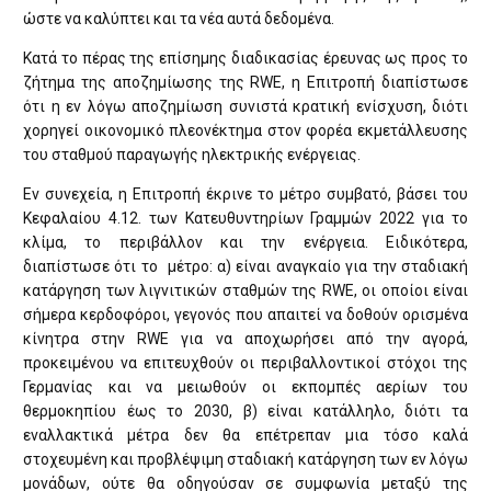
ώστε να καλύπτει και τα νέα αυτά δεδομένα.
Κατά το πέρας της επίσημης διαδικασίας έρευνας ως προς το
ζήτημα της αποζημίωσης της RWE, η Επιτροπή διαπίστωσε
ότι η εν λόγω αποζημίωση συνιστά κρατική ενίσχυση, διότι
χορηγεί οικονομικό πλεονέκτημα στον φορέα εκμετάλλευσης
του σταθμού παραγωγής ηλεκτρικής ενέργειας.
Εν συνεχεία, η Επιτροπή έκρινε το μέτρο συμβατό, βάσει του
Κεφαλαίου 4.12. των Κατευθυντηρίων Γραμμών 2022 για το
κλίμα, το περιβάλλον και την ενέργεια. Ειδικότερα,
διαπίστωσε ότι το μέτρο: α) είναι αναγκαίο για την σταδιακή
κατάργηση των λιγνιτικών σταθμών της RWE, οι οποίοι είναι
σήμερα κερδοφόροι, γεγονός που απαιτεί να δοθούν ορισμένα
κίνητρα στην RWE για να αποχωρήσει από την αγορά,
προκειμένου να επιτευχθούν οι περιβαλλοντικοί στόχοι της
Γερμανίας και να μειωθούν οι εκπομπές αερίων του
θερμοκηπίου έως το 2030, β) είναι κατάλληλο, διότι τα
εναλλακτικά μέτρα δεν θα επέτρεπαν μια τόσο καλά
στοχευμένη και προβλέψιμη σταδιακή κατάργηση των εν λόγω
μονάδων, ούτε θα οδηγούσαν σε συμφωνία μεταξύ της