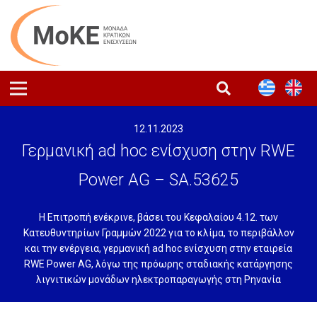
12.11.2023
Γερμανική ad hoc ενίσχυση στην RWE
Power AG – SA.53625
Η Επιτροπή ενέκρινε, βάσει του Κεφαλαίου 4.12. των
Κατευθυντηρίων Γραμμών 2022 για το κλίμα, το περιβάλλον
και την ενέργεια, γερμανική ad hoc ενίσχυση στην εταιρεία
RWE Power AG, λόγω της πρόωρης σταδιακής κατάργησης
λιγνιτικών μονάδων ηλεκτροπαραγωγής στη Ρηνανία