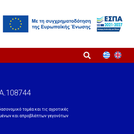
SA.108744
δασονομικό τομέα και τις αγροτικές
ομένων και απροβλέπτων γεγονότων