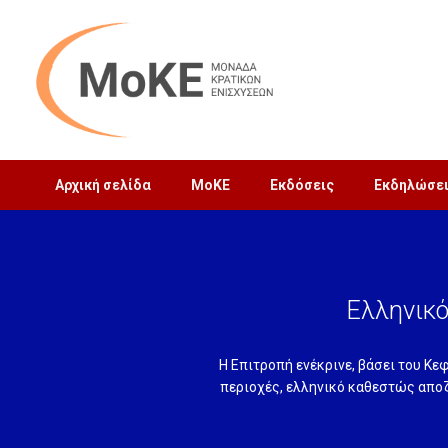
Αρχική σελίδα
MoΚΕ
Εκδόσεις
Εκδηλώσε
Ελληνικό
Η Επιτροπή ενέκρινε, βάσει του Κε
περιοχές, ελληνικό καθεστώς απο