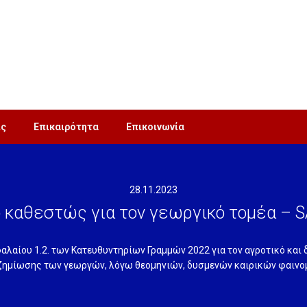
ις
Επικαιρότητα
Επικοινωνία
28.11.2023
 καθεστώς για τον γεωργικό τομέα – 
φαλαίου 1.2. των Κατευθυντηρίων Γραμμών 2022 για τον αγροτικό και 
ζημίωσης των γεωργών, λόγω θεομηνιών, δυσμενών καιρικών φαιν