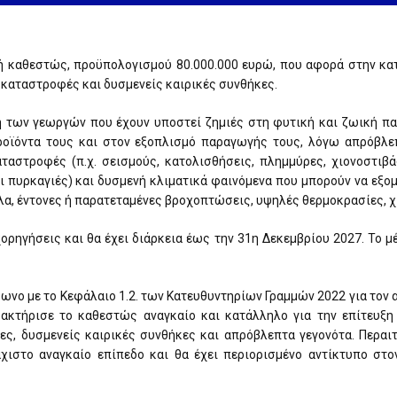
ή καθεστώς, προϋπολογισμού 80.000.000 ευρώ, που αφορά στην κα
καταστροφές και δυσμενείς καιρικές συνθήκες.
 των γεωργών που έχουν υποστεί ζημιές στη φυτική και ζωική πα
προϊόντα τους και στον εξοπλισμό παραγωγής τους, λόγω απρόβλε
ταστροφές (π.χ. σεισμούς, κατολισθήσεις, πλημμύρες, χιονοστιβά
ι πυρκαγιές) και δυσμενή κλιματικά φαινόμενα που μπορούν να εξο
λλα, έντονες ή παρατεταμένες βροχοπτώσεις, υψηλές θερμοκρασίες, χ
ορηγήσεις και θα έχει διάρκεια έως την 31η Δεκεμβρίου 2027. Το μ
νο με το Κεφάλαιο 1.2. των Κατευθυντηρίων Γραμμών 2022 για τον α
αρακτήρισε το καθεστώς αναγκαίο και κατάλληλο για την επίτευ
ες, δυσμενείς καιρικές συνθήκες και απρόβλεπτα γεγονότα. Περαι
άχιστο αναγκαίο επίπεδο και θα έχει περιορισμένο αντίκτυπο στ