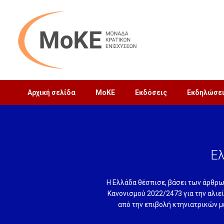
Αρχική σελίδα
MoΚΕ
Εκδόσεις
Εκδηλώσε
Ελ
Η Ελλάδα θέσπισε, βάσει των άρθρω
Κανονισμού 2022/2473 για την αλι
από την επιβολή κτηνιατρικών 