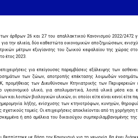
 των άρθρων 26 και 27 του απαλλακτικού Κανονισμού 2022/2472 γ
 για την αλιεία, δύο καθεστώτα οικονομικών αποζημιώσεων, ενισχ
ατρικών μέτρων εξυγίανσης του ζωικού κεφαλαίου της χώρας στ
το έτος 2023.
επιχειρήσεις για επείγουσες παρεμβάσεις εξάλειψης των ασθενε
οσημάτων των ζώων, αποτροπής επέκτασης λοιμωδών νοσημάτω
, προμήθειας των Διευθύνσεων Κτηνιατρικής των Περιφερειών 
 υγειονομικό υλικό, για απολυμαντικά, λοιπά υλικά μέσα και
ν και λοιπών βιολογικών υλικών, οι οποίοι είτε είναι κενοί είτε 
 ημερομηνία λήξης, ενίσχυσης των κτηνοτρόφων, κυνηγών, θηροφ
σχετικούς τομείς. Οι επιχειρήσεις αποκλείονται από τη χορήγηση τ
κεμμένα ή από αμέλεια του δικαιούχου συμπεριλαμβανομένης της
θεσπίστηκε με βάση τον Κανονισμό για τη γεωργία, θα έχει διάρκ