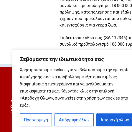
συνολικό προϋπολογισμό 18.000.000
πρόληψης, καταπολέμησης και εξάλε
ζημιών που προκαλούνται από ασθένε
και ενισχύσεις για νεκρά ζώα.
Το δεύτερο καθεστώς (SA.112346) πο
συνολικό προϋπολογισμό 106.000 ευρ
Σεβόμαστε την ιδιωτικότητά σας
Χρησιμοποιούμε cookies για να βελτιώσουμε την εμπειρία
περιήγησής σας, να προβάλλουμε εξατομικευμένες
διαφημίσεις ή περιεχόμενο και να αναλύουμε την
επισκεψιμότητά μας. Κάνοντας κλικ στην επιλογή
Κέντρο Διεθνούς και Ευρωπαϊκού
«Αποδοχή Όλων», συναινείτε στη χρήση των cookies από
ΜΟΝΑΔΑ ΚΡΑΤΙΚΩΝ ΕΝΙΣΧΥΣΕΩΝ
εμάς.
Δ/νση: Τ.Θ. 22414, 51101 Καλαμαρι
τηλ. 2310-486.947
e-mail:
moke@cieel.gr
Προσαρμογή
Απόρριψη όλων
Αποδοχή όλων