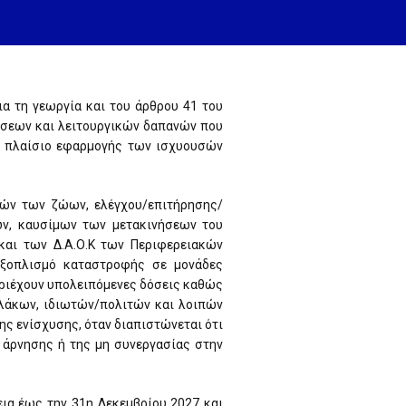
ια τη γεωργία και του άρθρου 41 του
ύσεων και λειτουργικών δαπανών που
ο πλαίσιο εφαρμογής των ισχυουσών
ιών των ζώων, ελέγχου/επιτήρησης/
ν, καυσίμων των μετακινήσεων του
και των Δ.Α.Ο.Κ των Περιφερειακών
 εξοπλισμό καταστροφής σε μονάδες
περιέχουν υπολειπόμενες δόσεις καθώς
υλάκων, ιδιωτών/πολιτών και λοιπών
ης ενίσχυσης, όταν διαπιστώνεται ότι
 άρνησης ή της μη συνεργασίας στην
εια έως την 31η Δεκεμβρίου 2027 και