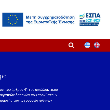
τρα
και του άρθρου 41 του απαλλακτικού
ιτουργικών δαπανών που προκύπτουν
φαρμογής των ισχυουσών ειδικών