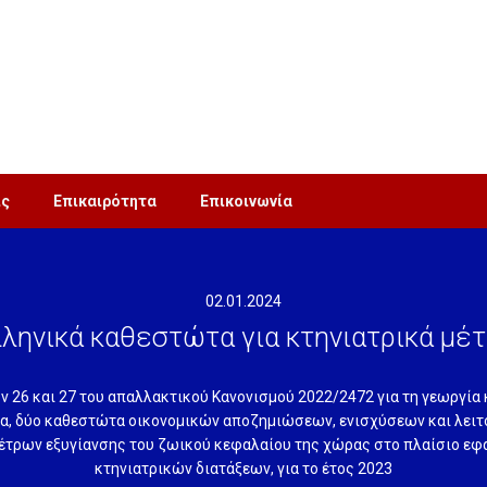
ις
Επικαιρότητα
Επικοινωνία
02.01.2024
ληνικά καθεστώτα για κτηνιατρικά μέ
ν 26 και 27 του απαλλακτικού Κανονισμού 2022/2472 για τη γεωργία 
εία, δύο καθεστώτα οικονομικών αποζημιώσεων, ενισχύσεων και λε
μέτρων εξυγίανσης του ζωικού κεφαλαίου της χώρας στο πλαίσιο ε
κτηνιατρικών διατάξεων, για το έτος 2023