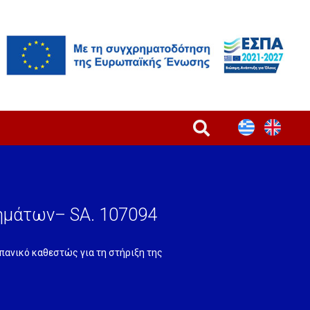
ημάτων– SA. 107094
σπανικό καθεστώς για τη στήριξη της