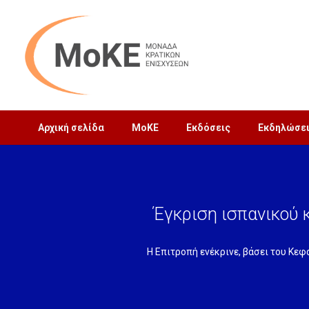
Αρχική σελίδα
MoΚΕ
Εκδόσεις
Εκδηλώσε
Έγκριση ισπανικού
Η Επιτροπή ενέκρινε, βάσει του Κεφ