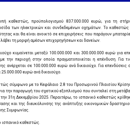
ροπή καθεστώς, προϋπολογισμού 837.000.000 ευρώ, για τη στή
λυσίδα των ηλεκτρικών και συνδεδεμένων οχημάτων. Το καθεστώς 
ητας και θα είναι ανοικτό σε επιχειρήσεις που παράγουν μπαταρίες
α λάβει τη μορφή αμέσων επιχορηγήσεων και δανείων.
ιούχο κυμαίνεται μεταξύ 100.000.000 και 300.000.000 ευρώ για ε
με την περιοχή στην οποία πραγματοποιείται η επένδυση. Για τι
ης ανέρχεται σε 100.000.000 ευρώ ανά δικαιούχο. Για επενδύσεις
 25.000.000 ευρώ ανά δικαιούχο.
στώς σύμφωνο με το Κεφάλαιο 2.8 του Προσωρινού Πλαισίου Κρίσης
για την παραγωγή του σχετικού εξοπλισμού που συντελεί στη μετάβ
 την 31η Δεκεμβρίου 2025. Περαιτέρω, το ισπανικό καθεστώς κρίθη
βασης και της διευκόλυνσης της ανάπτυξης οικονομικών δραστηρι
νης Συμφωνίας.
το ισπανικό καθεστώς.