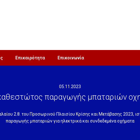
ις
Επικαιρότητα
Επικοινωνία
05.11.2023
 καθεστώτος παραγωγής μπαταριών οχ
αλαίου 2.8. του Προσωρινού Πλαισίου Κρίσης και Μετάβασης 2023, ι
παραγωγής μπαταριών για ηλεκτρικά και συνδεδεμένα οχήματα