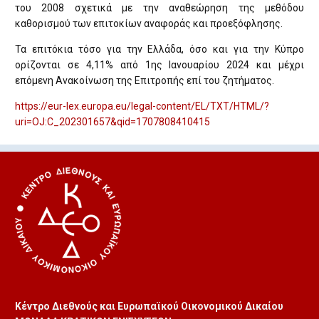
του 2008 σχετικά με την αναθεώρηση της μεθόδου
καθορισμού των επιτοκίων αναφοράς και προεξόφλησης.
Τα επιτόκια τόσο για την Ελλάδα, όσο και για την Κύπρο
ορίζονται σε 4,11% από 1ης Ιανουαρίου 2024 και μέχρι
επόμενη Ανακοίνωση της Επιτροπής επί του ζητήματος.
https://eur-lex.europa.eu/legal-content/EL/TXT/HTML/?
uri=OJ:C_202301657&qid=1707808410415
Κέντρο Διεθνούς και Ευρωπαϊκού Οικονομικού Δικαίου