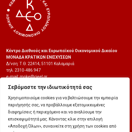
Κέντρο Διεθνούς και Ευρωπαϊκού Οικονομικού Δικαίου
ΜΟΝΑΔΑ ΚΡΑΤΙΚΩΝ ΕΝΙΣΧΥΣΕΩΝ
Δ/νση: Τ.Θ. 22414, 51101 Καλαμαριά
τηλ. 2310-486.947
e-mail:
moke@cieel.gr
Σεβόμαστε την ιδιωτικότητά σας
Χρησιμοποιούμε cookies για να βελτιώσουμε την εμπειρία
περιήγησής σας, να προβάλλουμε εξατομικευμένες
διαφημίσεις ή περιεχόμενο και να αναλύουμε την
επισκεψιμότητά μας. Κάνοντας κλικ στην επιλογή
Ασφάλεια & Προσωπικά Δεδομένα
«Αποδοχή Όλων», συναινείτε στη χρήση των cookies από