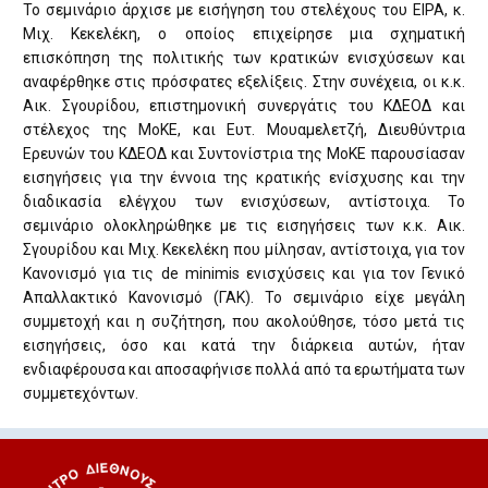
Το σεμινάριο άρχισε με εισήγηση του στελέχους του ΕΙΡΑ, κ.
Μιχ. Κεκελέκη, ο οποίος επιχείρησε μια σχηματική
επισκόπηση της πολιτικής των κρατικών ενισχύσεων και
αναφέρθηκε στις πρόσφατες εξελίξεις. Στην συνέχεια, οι κ.κ.
Αικ. Σγουρίδου, επιστημονική συνεργάτις του ΚΔΕΟΔ και
στέλεχος της ΜοΚΕ, και Ευτ. Μουαμελετζή, Διευθύντρια
Ερευνών του ΚΔΕΟΔ και Συντονίστρια της ΜοΚΕ παρουσίασαν
εισηγήσεις για την έννοια της κρατικής ενίσχυσης και την
διαδικασία ελέγχου των ενισχύσεων, αντίστοιχα. Το
σεμινάριο ολοκληρώθηκε με τις εισηγήσεις των κ.κ. Αικ.
Σγουρίδου και Μιχ. Κεκελέκη που μίλησαν, αντίστοιχα, για τον
Κανονισμό για τις de minimis ενισχύσεις και για τον Γενικό
Απαλλακτικό Κανονισμό (ΓΑΚ). Το σεμινάριο είχε μεγάλη
συμμετοχή και η συζήτηση, που ακολούθησε, τόσο μετά τις
εισηγήσεις, όσο και κατά την διάρκεια αυτών, ήταν
ενδιαφέρουσα και αποσαφήνισε πολλά από τα ερωτήματα των
συμμετεχόντων.