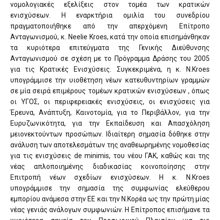
νομολογιακές εξελίξεις στον τομέα των κρατικών
ενισχύσεων. Η εναρκτήρια ομιλία του συνεδρίου
πραγματοποιήθηκε από την απερχόμενη Επίτροπο
Ανταγωνισμού, κ. Neelie Kroes, κατά την οποία επισημάνθηκαν
τα κυριότερα επιτεύγματα της Γενικής Διεύθυνσης
Ανταγωνισμού σε σχέση με το Πρόγραμμα Δράσης του 2005
για τις Κρατικές Ενισχύσεις. Συγκεκριμένα, η κ. Ν.Kroes
υπογράμμισε την υιοθέτηση νέων κατευθυντηρίων γραμμών
σε μία σειρά επιμέρους τομέων κρατικών ενισχύσεων , όπως
οι ΥΓΟΣ, οι περιφερειακές ενισχύσεις, οι ενισχύσεις για
Έρευνα, Ανάπτυξη, Καινοτομία, για το Περιβάλλον, για την
Ευρυζωνικότητα, για την Εκπαίδευση και Απασχόληση
μειονεκτούντων προσώπων. Ιδιαίτερη σημασία δόθηκε στην
ανάλυση των αποτελεσμάτων της αναθεωρημένης νομοθεσίας
για τις ενισχύσεις de minimis, του νέου ΓΑΚ, καθώς και της
νέας απλοποιημένης διαδικασίας κοινοποίησης στην
Επιτροπή νέων σχεδίων ενισχύσεων. Η κ. Ν.Kroes
υπογράμμισε την σημασία της συμφωνίας ελεύθερου
εμπορίου ανάμεσα στην ΕΕ και την N.Κορέα ως την πρώτη μίας
νέας γενιάς ανάλογων συμφωνιών. Η Επίτροπος επισήμανε τα