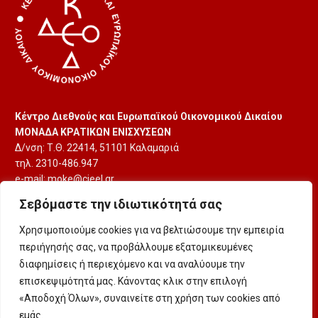
Κέντρο Διεθνούς και Ευρωπαϊκού Οικονομικού Δικαίου
ΜΟΝΑΔΑ ΚΡΑΤΙΚΩΝ ΕΝΙΣΧΥΣΕΩΝ
Δ/νση: Τ.Θ. 22414, 51101 Καλαμαριά
τηλ. 2310-486.947
e-mail:
moke@cieel.gr
Σεβόμαστε την ιδιωτικότητά σας
Χρησιμοποιούμε cookies για να βελτιώσουμε την εμπειρία
περιήγησής σας, να προβάλλουμε εξατομικευμένες
διαφημίσεις ή περιεχόμενο και να αναλύουμε την
επισκεψιμότητά μας. Κάνοντας κλικ στην επιλογή
Ασφάλεια & Προσωπικά Δεδομένα
«Αποδοχή Όλων», συναινείτε στη χρήση των cookies από
εμάς.